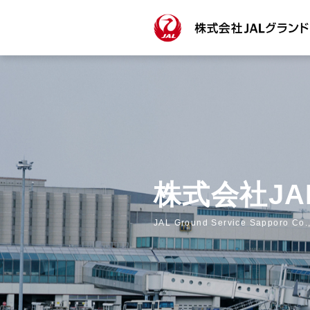
株式会社J
JAL Ground Service Sapporo Co.