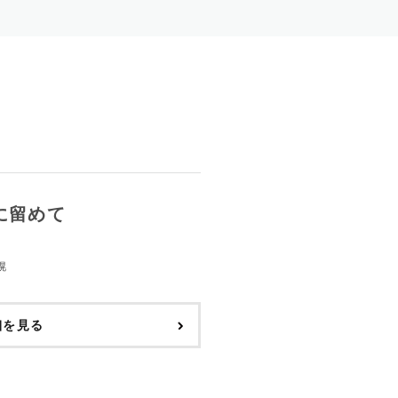
に留めて
幌
細を見る