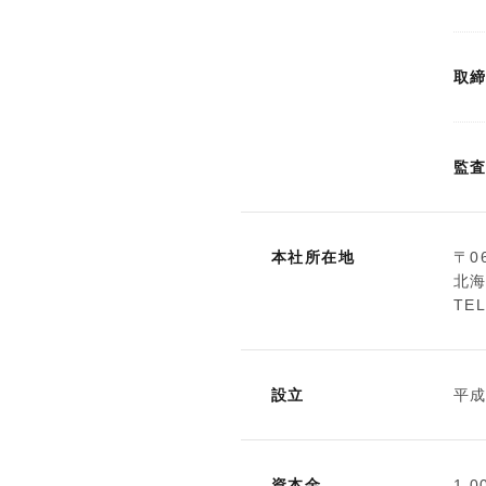
取
監
本社所在地
〒06
北
TEL
設立
平成
資本金
1,