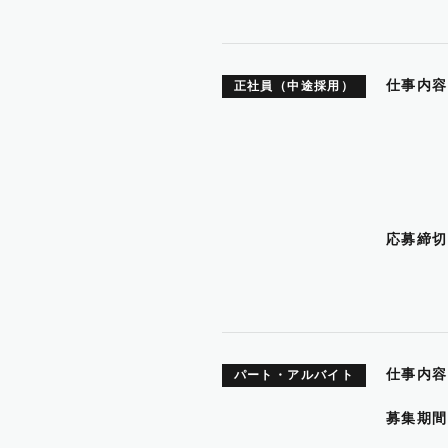
仕事内容
正社員（中途採用）
航空手
航空機
航空
航空
De-
旅客
応募締切
仕事内容
パート・アルバイト
2.航
募集期間